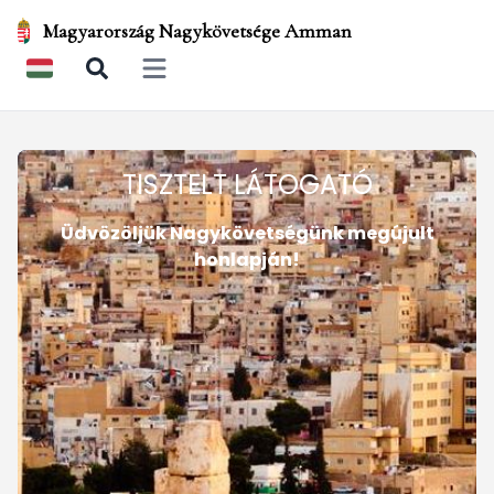
Magyarország Nagykövetsége Amman
Open main menu
TISZTELT LÁTOGATÓ
Üdvözöljük Nagykövetségünk megújult
honlapján!