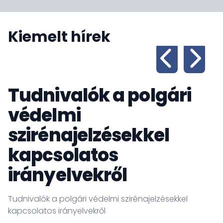
Kiemelt hírek
Tudnivalók a polgári
védelmi
szirénajelzésekkel
kapcsolatos
irányelvekről
K
t
Tudnivalók a polgári védelmi szirénajelzésekkel
kapcsolatos irányelvekről