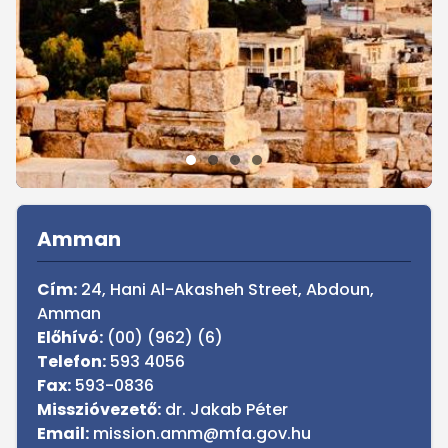
Sidebar
Amman
Cím:
24, Hani Al-Akasheh Street, Abdoun,
Amman
Előhívó:
(00) (962) (6)
Telefon:
593 4056
Fax:
593-0836
Misszióvezető:
dr. Jakab Péter
Email:
mission.amm@mfa.gov.hu