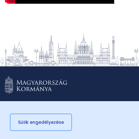
Sütik engedélyezése
© 2026 Külügyminisztérium